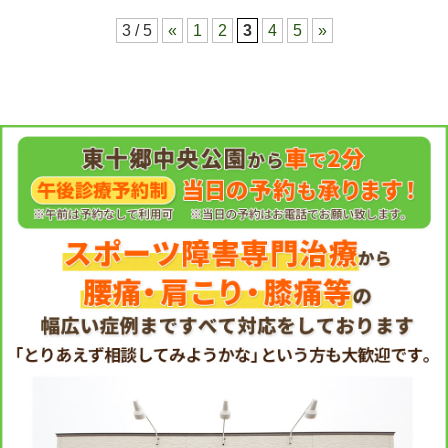
3 / 5
«
1
2
3
4
5
»