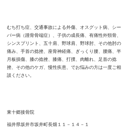
むち打ち症、交通事故による外傷、オスグット病、シー
バー病（踵骨骨端症）、子供の成長痛、有痛性外頸骨、
シンスプリント、五十肩、野球肩、野球肘、その他肘の
痛み、手首の捻挫、座骨神経痛、ぎっくり腰、腰痛、半
月板損傷、膝の捻挫、膝痛、打撲、肉離れ、足首の捻
挫、その他のケガ、慢性疾患、でお悩みの方は一度ご相
談ください。
東十郷接骨院
福井県坂井市坂井町長畑１１－１４－１