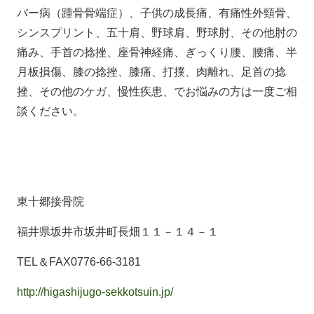
バー病（踵骨骨端症）、子供の成長痛、有痛性外頸骨、
シンスプリント、五十肩、野球肩、野球肘、その他肘の
痛み、手首の捻挫、座骨神経痛、ぎっくり腰、腰痛、半
月板損傷、膝の捻挫、膝痛、打撲、肉離れ、足首の捻
挫、その他のケガ、慢性疾患、でお悩みの方は一度ご相
談ください。
東十郷接骨院
福井県坂井市坂井町長畑１１－１４－１
TEL＆FAX0776-66-3181
http://higashijugo-sekkotsuin.jp/