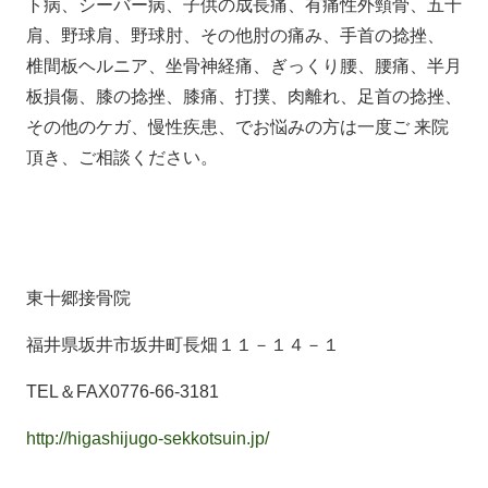
ト病、シーバー病、子供の成長痛、有痛性外頸骨、五十
肩、野球肩、野球肘、その他肘の痛み、手首の捻挫、
椎間板ヘルニア、坐骨神経痛、ぎっくり腰、腰痛、半月
板損傷、膝の捻挫、膝痛、打撲、肉離れ、足首の捻挫、
その他のケガ、慢性疾患、でお悩みの方は一度ご 来院
頂き、ご相談ください。
東十郷接骨院
福井県坂井市坂井町長畑１１－１４－１
TEL＆FAX0776-66-3181
http://higashijugo-sekkotsuin.jp/